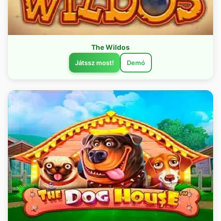
The Wildos
Játssz most!
Demó