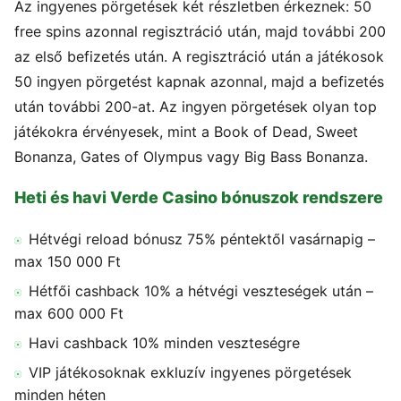
Az ingyenes pörgetések két részletben érkeznek: 50
free spins azonnal regisztráció után, majd további 200
az első befizetés után. A regisztráció után a játékosok
50 ingyen pörgetést kapnak azonnal, majd a befizetés
után további 200-at. Az ingyen pörgetések olyan top
játékokra érvényesek, mint a Book of Dead, Sweet
Bonanza, Gates of Olympus vagy Big Bass Bonanza.
Heti és havi Verde Casino bónuszok rendszere
Hétvégi reload bónusz 75% péntektől vasárnapig –
max 150 000 Ft
Hétfői cashback 10% a hétvégi veszteségek után –
max 600 000 Ft
Havi cashback 10% minden veszteségre
VIP játékosoknak exkluzív ingyenes pörgetések
minden héten