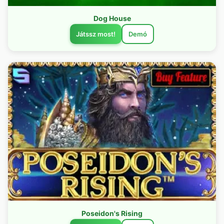
Dog House
Játssz most!
Demó
Poseidon's Rising