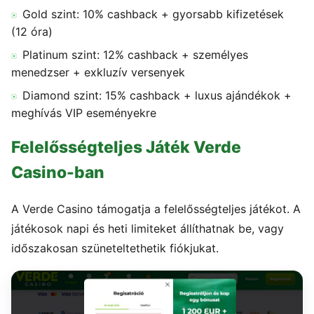
Gold szint: 10% cashback + gyorsabb kifizetések
(12 óra)
Platinum szint: 12% cashback + személyes
menedzser + exkluzív versenyek
Diamond szint: 15% cashback + luxus ajándékok +
meghívás VIP eseményekre
Felelősségteljes Játék Verde
Casino-ban
A Verde Casino támogatja a felelősségteljes játékot. A
játékosok napi és heti limiteket állíthatnak be, vagy
időszakosan szüneteltethetik fiókjukat.