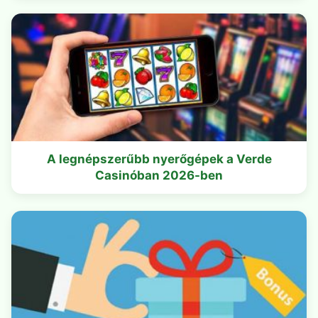
A legnépszerűbb nyerőgépek a Verde
Casinóban 2026-ben