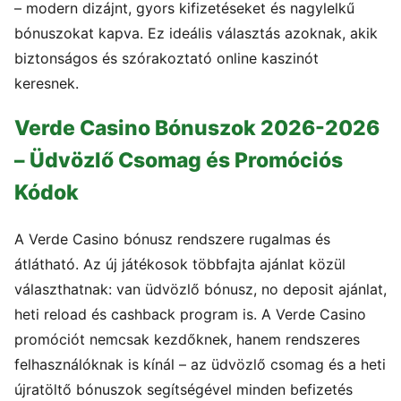
– modern dizájnt, gyors kifizetéseket és nagylelkű
bónuszokat kapva. Ez ideális választás azoknak, akik
biztonságos és szórakoztató online kaszinót
keresnek.
Verde Casino Bónuszok 2026-2026
– Üdvözlő Csomag és Promóciós
Kódok
A Verde Casino bónusz rendszere rugalmas és
átlátható. Az új játékosok többfajta ajánlat közül
választhatnak: van üdvözlő bónusz, no deposit ajánlat,
heti reload és cashback program is. A Verde Casino
promóciót nemcsak kezdőknek, hanem rendszeres
felhasználóknak is kínál – az üdvözlő csomag és a heti
újratöltő bónuszok segítségével minden befizetés