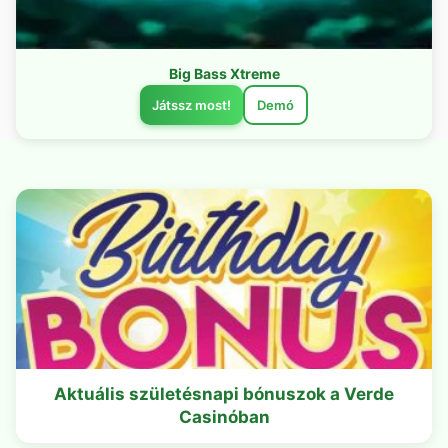
Big Bass Xtreme
Játssz most!
Demó
Aktuális születésnapi bónuszok a Verde
Casinóban