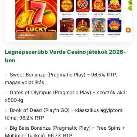
Legnépszerűbb Verde Casino játékok 2026-
ben
Sweet Bonanza (Pragmatic Play) – 96.5% RTP,
magas volatilitás
Gates of Olympus (Pragmatic Play) – szorzók akár
x500-ig
Book of Dead (Play'n GO) – klasszikus egyiptomi
téma, 96.2% RTP
Big Bass Bonanza (Pragmatic Play) – Free Spins +
Multiplier funkció, 96.7% RTP