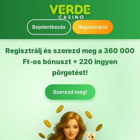
Bejelentkezés
Regisztráció
Regisztrálj és szerezd meg a 360 000
Ft-os bónuszt + 220 ingyen
pörgetést!
Szerezd meg!