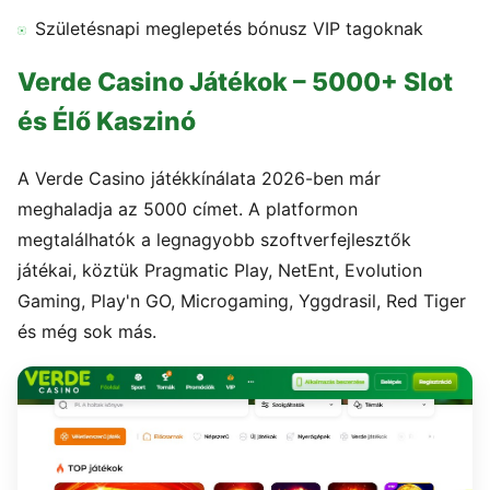
Születésnapi meglepetés bónusz VIP tagoknak
Verde Casino Játékok – 5000+ Slot
és Élő Kaszinó
A Verde Casino játékkínálata 2026-ben már
meghaladja az 5000 címet. A platformon
megtalálhatók a legnagyobb szoftverfejlesztők
játékai, köztük Pragmatic Play, NetEnt, Evolution
Gaming, Play'n GO, Microgaming, Yggdrasil, Red Tiger
és még sok más.