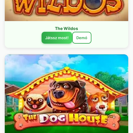
The Wildos
Játssz most!
Demó