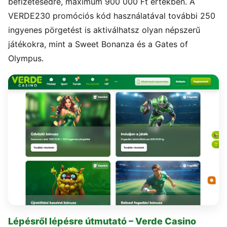
befizetésedre, maximum 900 000 Ft értékben. A
VERDE230 promóciós kód használatával további 250
ingyenes pörgetést is aktiválhatsz olyan népszerű
játékokra, mint a Sweet Bonanza és a Gates of
Olympus.
Lépésről lépésre útmutató – Verde Casino