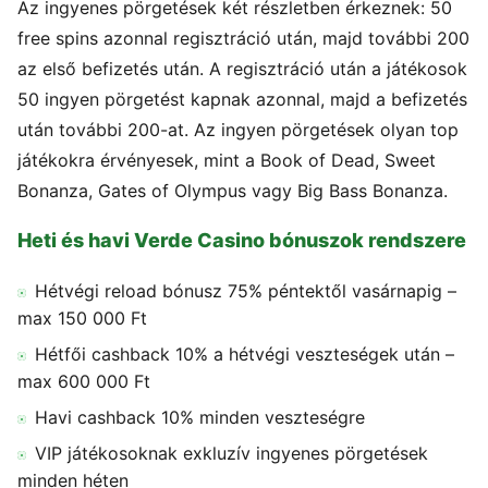
Az ingyenes pörgetések két részletben érkeznek: 50
free spins azonnal regisztráció után, majd további 200
az első befizetés után. A regisztráció után a játékosok
50 ingyen pörgetést kapnak azonnal, majd a befizetés
után további 200-at. Az ingyen pörgetések olyan top
játékokra érvényesek, mint a Book of Dead, Sweet
Bonanza, Gates of Olympus vagy Big Bass Bonanza.
Heti és havi Verde Casino bónuszok rendszere
Hétvégi reload bónusz 75% péntektől vasárnapig –
max 150 000 Ft
Hétfői cashback 10% a hétvégi veszteségek után –
max 600 000 Ft
Havi cashback 10% minden veszteségre
VIP játékosoknak exkluzív ingyenes pörgetések
minden héten