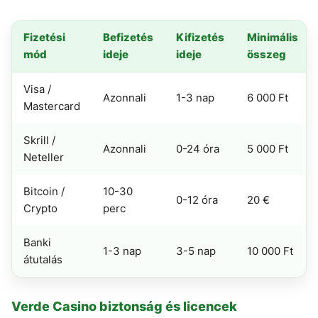
Fizetési
Befizetés
Kifizetés
Minimális
mód
ideje
ideje
összeg
Visa /
Azonnali
1-3 nap
6 000 Ft
Mastercard
Skrill /
Azonnali
0-24 óra
5 000 Ft
Neteller
Bitcoin /
10-30
0-12 óra
20 €
Crypto
perc
Banki
1-3 nap
3-5 nap
10 000 Ft
átutalás
Verde Casino biztonság és licencek